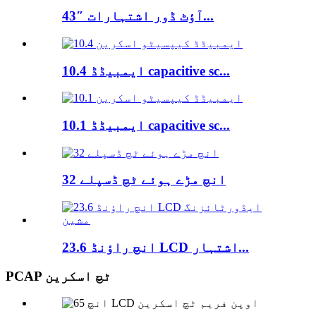
43″ آؤٹ ڈور اشتہارات...
10.4 ایمبیڈڈ capacitive sc...
10.1 ایمبیڈڈ capacitive sc...
32 انچ مڑے ہوئے ٹچ ڈسپلے
23.6 انچ راؤنڈ LCD اشتہار...
PCAP ٹچ اسکرین