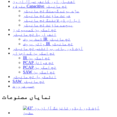
اشتہار اور کانفرنس آل ان ون
متوقع Capacitive ٹچ مانیٹر
مڑے ہوئے گیمنگ ٹچ مانیٹر
فرنٹ ماؤنٹ ٹچ مانیٹر
ایل ای ڈی لائٹنگ ٹچ مانیٹر
پیچھے ماؤنٹ ٹچ مانیٹر
ٹچ اسکرین کمپیوٹرز
انفراریڈ ٹچ مانیٹر
ڈسٹ پروف IR ٹچ مانیٹر
واٹر پروف IR ٹچ مانیٹر
آؤٹ ڈور ہائی برائٹنس ٹچ مانیٹر
ٹچ اسکرین کے اجزاء
IR ٹچ اسکرین
PCAP ٹچ فوائل
PCAP ٹچ اسکرین
SAW ٹچ اسکرین
انڈسٹریل ٹچ مانیٹر
SAW ٹچ مانیٹر
حسب ضرورت
نمایاں مصنوعات