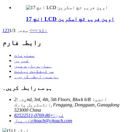
17 انچ LCD اوپن فریم ٹچ اسکرین
اگلا >
>>
صفحہ 1/3
3
2
1
رابطہ فارم
مصنوعات
خبریں
ہمارے بارے میں
سرٹیفکیٹ پیٹنٹ
ہم سے رابطہ کریں۔
ہم سے رابطہ کریں۔
پتہ:
2nd, 3rd, 4th, 5th Floors, Block 6/B انجیا
انڈسٹریل پارک, Fenggang, Dongguan, Gunagdong
523000 China
فون:
+86-0769-82522511
cjtouch@cjtouch.com
ای میل: