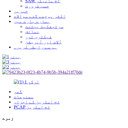
SAW ٹچ مانیٹر
حسب ضرورت
خبریں
اکثر پوچھے گئے سوالات
ہمارے بارے میں
سرٹیفکیٹ پیٹنٹ
نمائش
فیکٹری ٹور
آلات اور آپریشن
ہم سے رابطہ کریں۔
گھر
مصنوعات
ٹچ اسکرین کے اجزاء
PCAP ٹچ اسکرین
زمرے