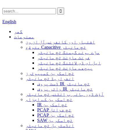
English
گھر
مصنوعات
اشتہار اور کانفرنس آل ان ون
متوقع Capacitive ٹچ مانیٹر
مڑے ہوئے گیمنگ ٹچ مانیٹر
فرنٹ ماؤنٹ ٹچ مانیٹر
ایل ای ڈی لائٹنگ ٹچ مانیٹر
پیچھے ماؤنٹ ٹچ مانیٹر
ٹچ اسکرین کمپیوٹرز
انفراریڈ ٹچ مانیٹر
ڈسٹ پروف IR ٹچ مانیٹر
واٹر پروف IR ٹچ مانیٹر
آؤٹ ڈور ہائی برائٹنس ٹچ مانیٹر
ٹچ اسکرین کے اجزاء
IR ٹچ اسکرین
PCAP ٹچ فوائل
PCAP ٹچ اسکرین
SAW ٹچ اسکرین
انڈسٹریل ٹچ مانیٹر