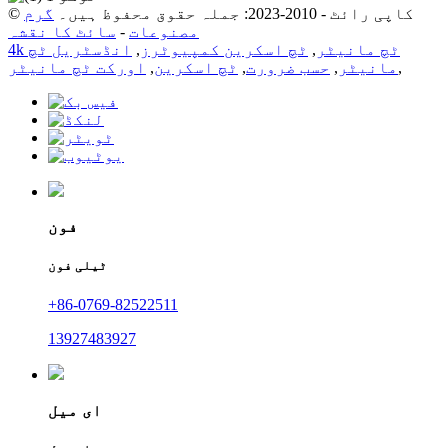
© کاپی رائٹ - 2010-2023: جملہ حقوق محفوظ ہیں۔
گرم
مصنوعات
-
سائٹ کا نقشہ
4k ٹچ مانیٹر
,
ٹچ اسکرین کمپیوٹرز
,
انڈسٹریل ٹچ
,
مانیٹر
,
حسب ضرورت
,
ٹچ اسکرین
,
اورکت ٹچ مانیٹر
فون
ٹیلی فون
+86-0769-82522511
13927483927
ای میل