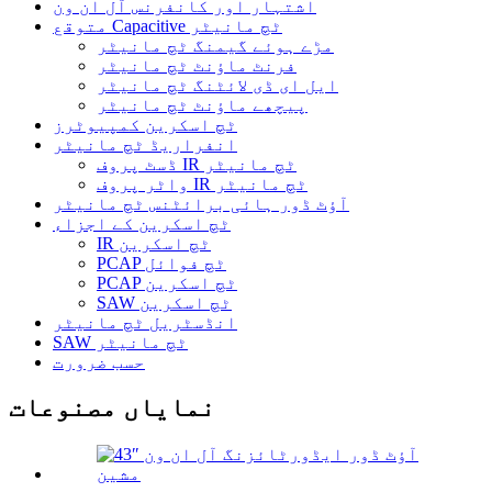
اشتہار اور کانفرنس آل ان ون
متوقع Capacitive ٹچ مانیٹر
مڑے ہوئے گیمنگ ٹچ مانیٹر
فرنٹ ماؤنٹ ٹچ مانیٹر
ایل ای ڈی لائٹنگ ٹچ مانیٹر
پیچھے ماؤنٹ ٹچ مانیٹر
ٹچ اسکرین کمپیوٹرز
انفراریڈ ٹچ مانیٹر
ڈسٹ پروف IR ٹچ مانیٹر
واٹر پروف IR ٹچ مانیٹر
آؤٹ ڈور ہائی برائٹنس ٹچ مانیٹر
ٹچ اسکرین کے اجزاء
IR ٹچ اسکرین
PCAP ٹچ فوائل
PCAP ٹچ اسکرین
SAW ٹچ اسکرین
انڈسٹریل ٹچ مانیٹر
SAW ٹچ مانیٹر
حسب ضرورت
نمایاں مصنوعات