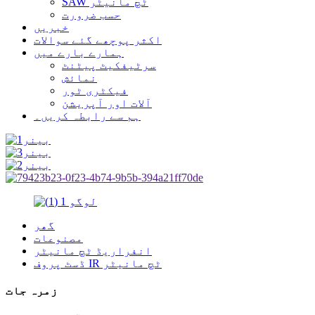
SAW ٹچ مانیٹر
حسب ضرورت
خبریں
اکثر پوچھے گئے سوالات
ہمارے بارے میں
سرٹیفکیٹ پیٹنٹ
نمائش
فیکٹری ٹور
آلات اور آپریشن
ہم سے رابطہ کریں۔
گھر
مصنوعات
انفراریڈ ٹچ مانیٹر
ڈسٹ پروف IR ٹچ مانیٹر
زمرہ جات