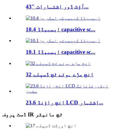
43″ آؤٹ ڈور اشتہارات...
10.4 ایمبیڈڈ capacitive sc...
10.1 ایمبیڈڈ capacitive sc...
32 انچ مڑے ہوئے ٹچ ڈسپلے
23.6 انچ راؤنڈ LCD اشتہار...
ڈسٹ پروف IR ٹچ مانیٹر