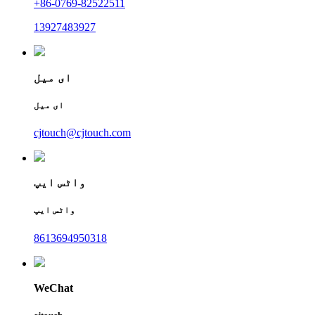
+86-0769-82522511
13927483927
ای میل
ای میل
cjtouch@cjtouch.com
واٹس ایپ
واٹس ایپ
8613694950318
WeChat