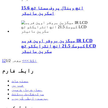
15.6 انچ وینڈل پروف سستا ٹچ
اسکرین مانیٹر
میگزین بروشر اوپن فریم IR LCD
کیوسک 21.5 انچ انٹرایکٹو ٹچ LCD
سکرین مانیٹر
اگلا >
>>
صفحہ 1/2
2
1
رابطہ فارم
مصنوعات
خبریں
ہمارے بارے میں
سرٹیفکیٹ پیٹنٹ
ہم سے رابطہ کریں۔
ہم سے رابطہ کریں۔