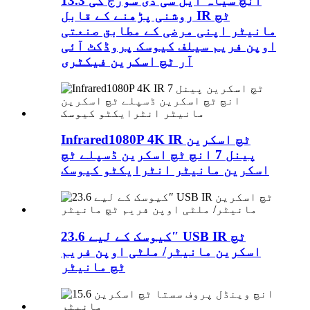
13.3 انچ سیاہ ایل سی ڈی سورج کی
روشنی پڑھنے کے قابل IR ٹچ
مانیٹر اپنی مرضی کے مطابق صنعتی
اوپن فریم سیلف کیوسک پروڈکٹ آئی
آر ٹچ اسکرین فیکٹری
Infrared1080P 4K IR ٹچ اسکرین
پینل 7 انچ ٹچ اسکرین ڈسپلے ٹچ
اسکرین مانیٹر انٹرایکٹو کیوسک
کیوسک کے لیے 23.6″ USB IR ٹچ
اسکرین مانیٹر/ ملٹی اوپن فریم
ٹچ مانیٹر