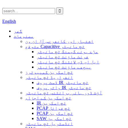
English
گھر
مصنوعات
اشتہار اور کانفرنس آل ان ون
متوقع Capacitive ٹچ مانیٹر
مڑے ہوئے گیمنگ ٹچ مانیٹر
فرنٹ ماؤنٹ ٹچ مانیٹر
ایل ای ڈی لائٹنگ ٹچ مانیٹر
پیچھے ماؤنٹ ٹچ مانیٹر
ٹچ اسکرین کمپیوٹرز
انفراریڈ ٹچ مانیٹر
ڈسٹ پروف IR ٹچ مانیٹر
واٹر پروف IR ٹچ مانیٹر
آؤٹ ڈور ہائی برائٹنس ٹچ مانیٹر
ٹچ اسکرین کے اجزاء
IR ٹچ اسکرین
PCAP ٹچ فوائل
PCAP ٹچ اسکرین
SAW ٹچ اسکرین
انڈسٹریل ٹچ مانیٹر