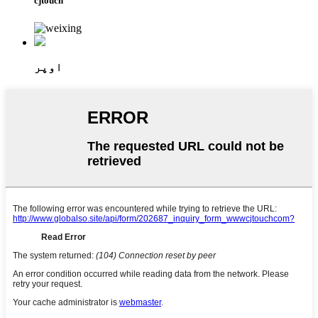
cjtouch
اوپر