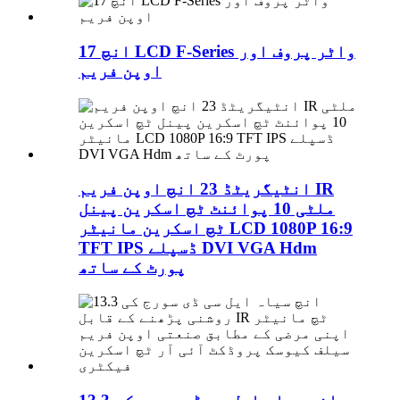
17 انچ LCD F-Series واٹر پروف اور
اوپن فریم
انٹیگریٹڈ 23 انچ اوپن فریم IR
ملٹی 10 پوائنٹ ٹچ اسکرین پینل
ٹچ اسکرین مانیٹر LCD 1080P 16:9
TFT IPS ڈسپلے DVI VGA Hdm
پورٹ کے ساتھ