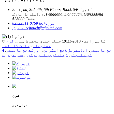
پتہ:
2nd, 3rd, 4th, 5th Floors, Block 6/B انجیا
انڈسٹریل پارک, Fenggang, Dongguan, Gunagdong
523000 China
فون:
+86-0769-82522511
cjtouch@cjtouch.com
ای میل:
© کاپی رائٹ - 2010-2023: جملہ حقوق محفوظ ہیں۔
گرم
مصنوعات
-
سائٹ کا نقشہ
4k ٹچ مانیٹر
,
انڈسٹریل
ٹچ اسکرین
,
اورکت ٹچ مانیٹر
,
,
ٹچ مانیٹر
,
ٹچ اسکرین کمپیوٹرز
,
حسب ضرورت
فون
ٹیلی فون